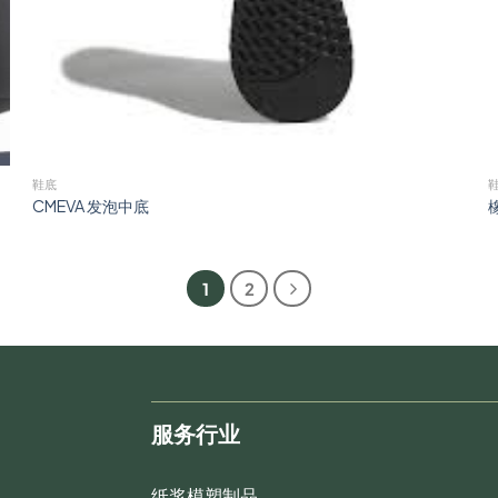
鞋底
CMEVA 发泡中底
1
2
服务行业
纸浆模塑制品