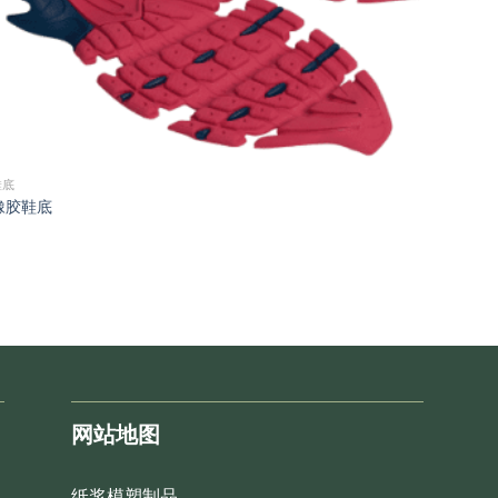
鞋底
橡胶鞋底
网站地图
纸浆模塑制品