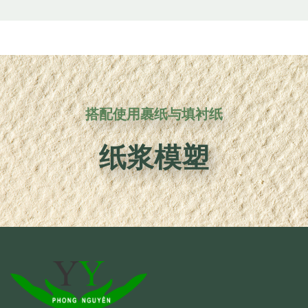
搭配使用裹纸与填衬纸
纸浆模塑