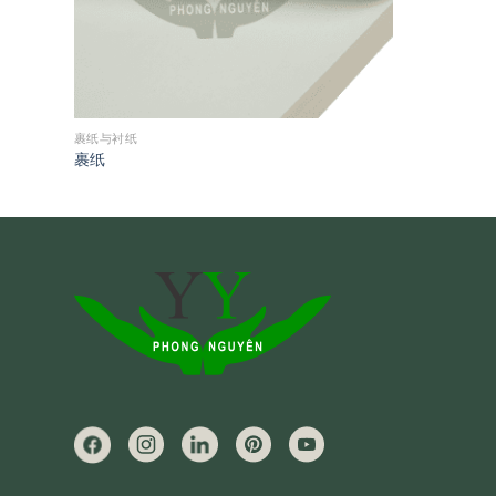
裹纸与衬纸
裹纸