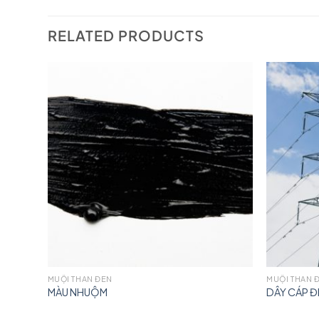
RELATED PRODUCTS
MUỘI THAN ĐEN
MUỘI THAN 
MÀU NHUỘM
DÂY CÁP Đ