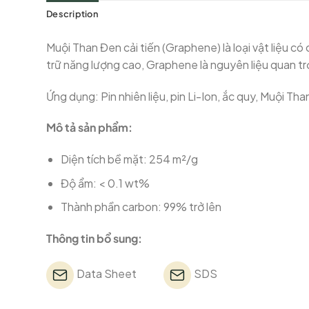
Description
Muội Than Đen cải tiến (Graphene) là loại vật liệu 
trữ năng lượng cao, Graphene là nguyên liệu quan t
Ứng dụng: Pin nhiên liệu, pin Li-Ion, ắc quy, Muội Th
Mô tả sản phẩm:
Diện tích bề mặt: 254 m²/g
Độ ẩm: < 0.1 wt%
Thành phần carbon: 99% trở lên
Thông tin bổ sung:
Data Sheet
SDS