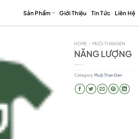
Sản Phẩm
Giới Thiệu
Tin Tức
Liên Hệ
HOME
/
MUỘI THAN ĐEN
NĂNG LƯỢNG
Category:
Muội Than Đen