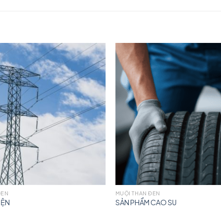
ĐEN
MUỘI THAN ĐEN
IỆN
SẢN PHẨM CAO SU