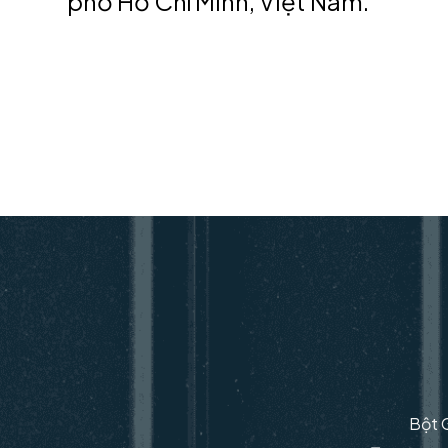
phố Hồ Chí Minh, Việt Nam.
Bột G