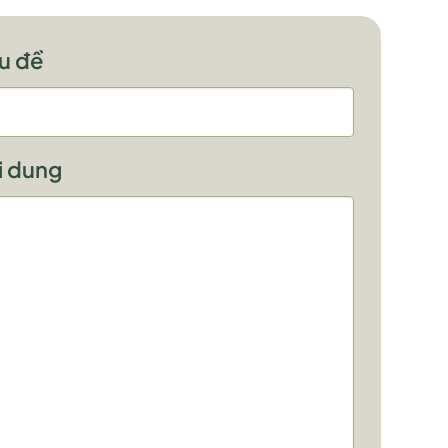
êu đề
i dung