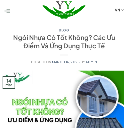
Skip
to
VN
content
BLOG
Ngói Nhựa Có Tốt Không? Các Ưu
Điểm Và Ứng Dụng Thực Tế
POSTED ON
MARCH 14, 2025
BY
ADMIN
14
Mar