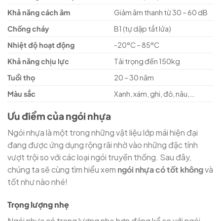
Khả năng cách âm
Giảm âm thanh từ 30 – 60 dB
Chống cháy
B1 (tự dập tắt lửa)
Nhiệt độ hoạt động
-20°C – 85°C
Khả năng chịu lực
Tải trọng đến 150kg
Tuổi thọ
20 – 30 năm
Màu sắc
Xanh, xám, ghi, đỏ, nâu,…
Ưu điểm của ngói nhựa
Ngói nhựa là một trong những vật liệu lớp mái hiện đại
đang được ứng dụng rộng rãi nhờ vào những đặc tính
vượt trội so với các loại ngói truyền thống. Sau đây,
chúng ta sẽ cùng tìm hiểu xem
ngói nhựa có tốt không
và
tốt như nào nhé!
Trọng lượng nhẹ
Ngói nhựa có trọng lượng nhẹ hơn đáng kể so với ngói