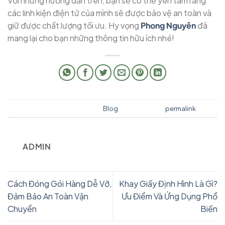
Với những hướng dẫn trên, bạn sẽ có thể yên tâm rằng
các linh kiện điện tử của mình sẽ được bảo vệ an toàn và
giữ được chất lượng tối ưu. Hy vọng
Phong Nguyên
đã
mang lại cho bạn những thông tin hữu ích nhé!
This entry was posted in
Blog
. Bookmark the
permalink
.
ADMIN
Cách Đóng Gói Hàng Dễ Vỡ,
Khay Giấy Định Hình Là Gì?
Đảm Bảo An Toàn Vận
Ưu Điểm Và Ứng Dụng Phổ
Chuyển
Biến