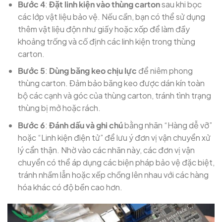
Bước 4
:
Đặt linh kiện vào thùng carton
sau khi bọc
các lớp vật liệu bảo vệ. Nếu cần, bạn có thể sử dụng
thêm vật liệu độn như giấy hoặc xốp để làm đầy
khoảng trống và cố định các linh kiện trong thùng
carton.
Bước 5
:
Dùng băng keo chịu lực
để niêm phong
thùng carton. Đảm bảo băng keo được dán kín toàn
bộ các cạnh và góc của thùng carton, tránh tình trạng
thùng bị mở hoặc rách.
Bước 6
:
Đánh dấu và ghi chú
bằng nhãn “Hàng dễ vỡ”
hoặc “Linh kiện điện tử” để lưu ý đơn vị vận chuyển xử
lý cẩn thận. Nhờ vào các nhãn này, các đơn vị vận
chuyển có thể áp dụng các biện pháp bảo vệ đặc biệt,
tránh nhầm lẫn hoặc xếp chồng lên nhau với các hàng
hóa khác có độ bền cao hơn.