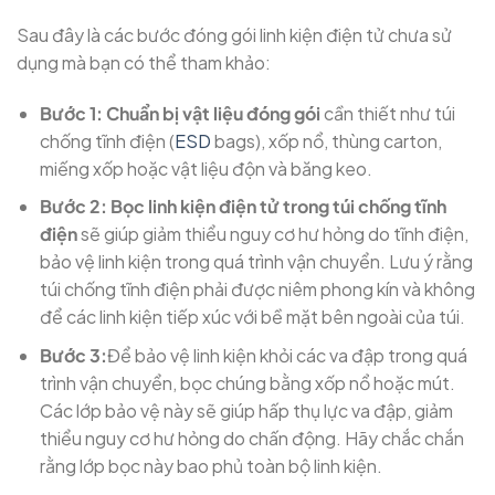
Sau đây là các bước đóng gói linh kiện điện tử chưa sử
dụng mà bạn có thể tham khảo:
Bước 1: Chuẩn bị vật liệu đóng gói
cần thiết như túi
chống tĩnh điện (
ESD
bags), xốp nổ, thùng carton,
miếng xốp hoặc vật liệu độn và băng keo.
Bước 2: Bọc linh kiện điện tử trong túi chống tĩnh
điện
sẽ giúp giảm thiểu nguy cơ hư hỏng do tĩnh điện,
bảo vệ linh kiện trong quá trình vận chuyển. Lưu ý rằng
túi chống tĩnh điện phải được niêm phong kín và không
để các linh kiện tiếp xúc với bề mặt bên ngoài của túi.
Bước 3:
Để bảo vệ linh kiện khỏi các va đập trong quá
trình vận chuyển, bọc chúng bằng xốp nổ hoặc mút.
Các lớp bảo vệ này sẽ giúp hấp thụ lực va đập, giảm
thiểu nguy cơ hư hỏng do chấn động. Hãy chắc chắn
rằng lớp bọc này bao phủ toàn bộ linh kiện.