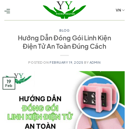
Skip
to
VN
content
BLOG
Hướng Dẫn Đóng Gói Linh Kiện
Điện Tử An Toàn Đúng Cách
POSTED ON
FEBRUARY 19, 2025
BY
ADMIN
19
Feb