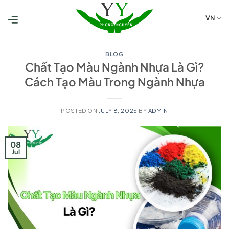
Skip
to
VN
content
BLOG
Chất Tạo Màu Ngành Nhựa Là Gì?
Cách Tạo Màu Trong Ngành Nhựa
POSTED ON
JULY 8, 2025
BY
ADMIN
08
Jul